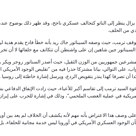
يزال ينظر إلى الناتو كتحالف عسكري ناجح، وقد ظهر ذلك بوضوح عند
دي من الحلف.
وقف ترمب، حيث وصفه السيناتور جاك ريد بأنه خطأ فادح يقدم هدية ل
 السيناتور جين شاهين إن على واشنطن أن تتكاتف مع حلفائها لا أن تخر
شرعين جمهوريين من الوزن الثقيل، حيث أصدر السناتور روجر ويكر والنا
 على التوالي، بيانا مشتركا حذرا فيه من "تقليص الوجود الأمريكي ال
دا أن تصرفا كهذا ينذر بتقويض الردع، ويرسل إشارة خاطئة إلى روسيا و
عوة السيد ترمب إلى تقاسم أكبر للأعباء، حيث زادت الإنفاق الدفاعي
لى وصف هذا الاعتراض بأنه مهم لأنه يكشف أن الخلاف لم يعد بين أو
أن الوجود العسكري الأمريكي في أوروبا ليس خدمة مجانية للحلفاء، بل 