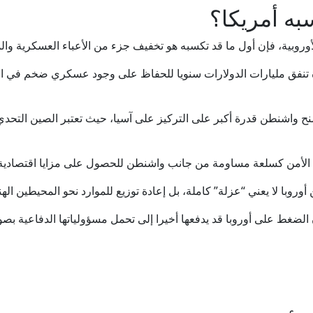
به أمريكا؟
وروبية، فإن أول ما قد تكسبه هو تخفيف جزء من الأعباء العسكرية والم
دة تنفق مليارات الدولارات سنويا للحفاظ على وجود عسكري ضخم في الخ
يمنح واشنطن قدرة أكبر على التركيز على آسيا، حيث تعتبر الصين التحدي
 الأمن كسلعة مساومة من جانب واشنطن للحصول على مزايا اقتصادية 
أوروبا لا يعني “عزلة” كاملة، بل إعادة توزيع للموارد نحو المحيطين اله
لضغط على أوروبا قد يدفعها أخيرا إلى تحمل مسؤولياتها الدفاعية بصورة