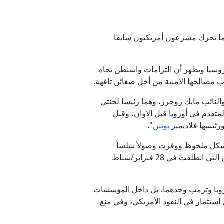
ما تحرك مشرعون أمريكيون سابقا
روسيا ويظهر أن التزامات واشنطن تجاه
ب مصالحها الأمنية من أجل ضغائن تافهة.
ئب ⁠⁠⁠⁠مايك روجرز، وهما رئيسا لجنتي
متقدم في أوروبا قبل الأوان، وقبل
رئيسها فلاديمير
بوتين
".
 بشكل ملحوظ ووفرت وصولاً سلساً
وقواعد عسكرية، وتغطية جوية للقوات الأمريكية في عملية الغضب الملحمي"، وذلك في إشارة للحرب على إيران التي انطلقت في 28 فبراير/شباط
روبا وترمب وحدهما، بل داخل المؤسسات
استثمار في النفوذ الأمريكي، وفي منع