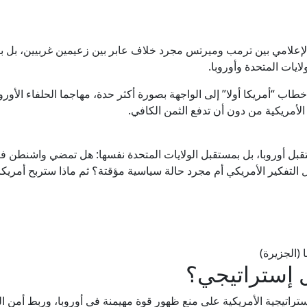
لإعلامي بين ترمب وميرتس مجرد خلاف عابر بين زعيمين غربيين، بل بد
لايات المتحدة وأوروبا.
طاب “أمريكا أولا” إلى الواجهة بصورة أكثر حدة، مهاجما الحلفاء الأورو
الأمريكية من دون أن تدفع الثمن الكافي.
بل أوروبا، بل بمستقبل الولايات المتحدة نفسها: هل تمضي واشنطن فعل
 التفكير الأمريكي أم مجرد حالة سياسية مؤقتة؟ ثم ماذا ستربح أمريكا 
 (الجزيرة)
 إستراتيجي؟
لإستراتيجية الأمريكية على منع ظهور قوة مهيمنة في أوروبا، وربط أمن ال