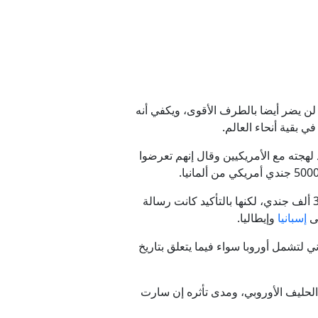
 باتريوت
 عمان
ن لن يضر أيضا بالطرف الأقوى، ويكفي أنه
 بقية أنحاء العالم.
هجته مع الأمريكيين وقال إنهم تعرضوا
نان
هو رقم صغير بالنسبة لحجم الوجود العسكري هناك والذي وصل في ديسمبر/كانون الأول الماضي إلى أكثر من 36 ألف جندي، لكنها بالتأكيد كانت رسالة
 لبنان
لى
إسبانيا
وإيطاليا.
 لتشمل أوروبا سواء فيما يتعلق بتاريخ
الحليف الأوروبي، ومدى تأثره إن سارت