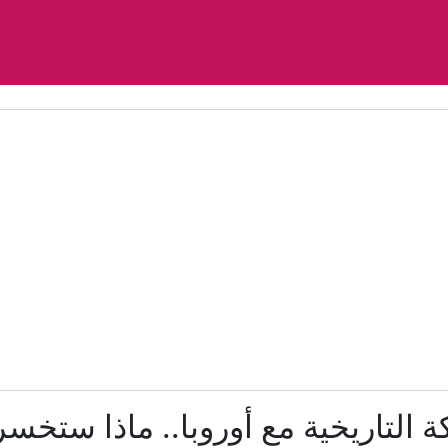
فانس: التفاوض مع إيران "معقد وشائك"
رعب في أوروبا.. مسيّرة مفخخة تعطل مطارا ألمانيا
مقتل جنديين إسرائيليين وإصابة 4 بمعارك في جنوب لبنان
زالوجني يقر بسقوط أوراق كييف العسكرية وتفوق روسيا المي
نائب ترامب عن المفاوضات مع الإيرانيين: "يصعب التعامل معهم ونظ
هرمز بين التهديد والتفاوض.. هل تخسر إيران آخر أوراق ضغط
مئات القاصرين بلا مأوى.. أزمة سبتة تتصاعد وتضغط على مد
 التاريخية مع أوروبا.. ماذا ستخ