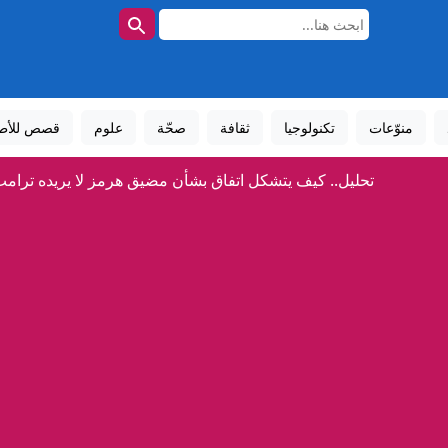
منوّعات
تكنولوجيا
ثقافة
صحّة
علوم
قصص للأط
تحليل.. كيف يتشكل اتفاق بشأن مضيق هرمز لا يريده ترام
طبيب أمريكي من أصل مصري في الانتخابات التمهيدية يُربك حسابات 
كيف صنع عبدول السيد فوزه في ميشيغان؟
إنفانتينو يعتذر عن الأخطاء مع بقائه رئيساً للفيفا
انحسار الدانوب يكشف كنوزا أخفاها النهر لعقود