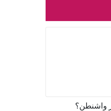
داني
امهم منقسم"
ها؟
ريد
سر واشنطن؟