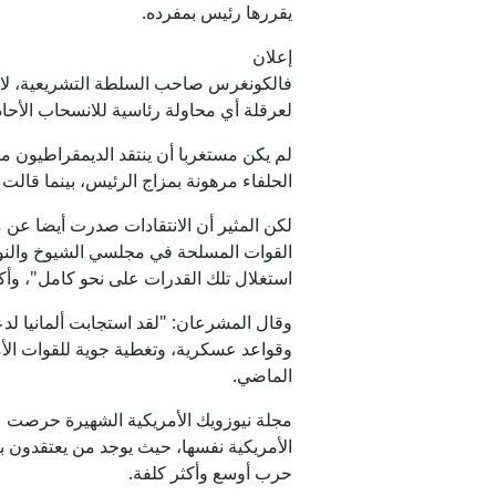
يقررها رئيس بمفرده.
إعلان
فالكونغرس صاحب السلطة التشريعية، لا 
لعرقلة أي محاولة رئاسية للانسحاب الأحا
لم يكن مستغربا أن ينتقد الديمقراطيون م
الحلفاء مرهونة بمزاج الرئيس، بينما قالت
لكن المثير أن الانتقادات صدرت أيضا عن م
القوات المسلحة في مجلسي الشيوخ والنواب،
استغلال تلك القدرات على نحو كامل"، وأك
وقال المشرعان: "لقد استجابت ألمانيا لد
الماضي.
مجلة نيوزويك الأمريكية الشهيرة حرصت ع
الأمريكية نفسها، حيث يوجد من يعتقدون ب
حرب أوسع وأكثر كلفة.