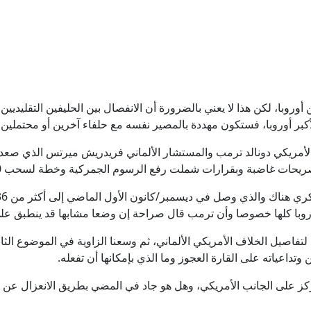
هجمات روسيا تدفع واشنطن لبحث إشراك أوكرانيا في إنتاج صواريخ
السهم الذهبي وصفقة الـ12 عاما.. وثيقة تورط إنفانتينو في مشروع السوبر الأوروبي
دوي انفجارين في مضيق هرمز.. وناقلة تبلغ عن الواقعة قبالة
وروبا، لكن هذا لا يعني بالضرورة أن الانفصال بين الحليفين التقليديي
أكبر أوروبا، فستكون مهددة بالمصير نفسه مع حلفاء آخرين أو محتملين في
فانس يؤكد وجود اختلافات في الرأي مع نتنياهو
الأمريكي دونالد ترمب والمستشار الألماني فريدريش ميرتس الذي صعد ل
ات غاضبة وبقرارات شملت رفع الرسوم الجمركية وخطة لسحب 5000 جندي أمريكي من ألمانيا.
تتبعها أقمار صناعية.. الحرب تغتال "مملكة النحل" بجنوب لب
إيران.. اتفاق وشيك بشأن هرمز ومقتل جنديين إسرائيليين بجنوب
وروبا كلها خصوصا وأن ترمب قال صراحة إن وضعا مشابها قد ينطبق ع
فاصيل الخلاف الأمريكي الألماني، ثم وسعنا الزاوية في الموضوع الثاني
ن وتداعياته على القارة العجوز وما الذي بإمكانها أن تفعله.
ركز على الجانب الأمريكي، وهل هو جاد في المضي بطريق الانعزال عن 