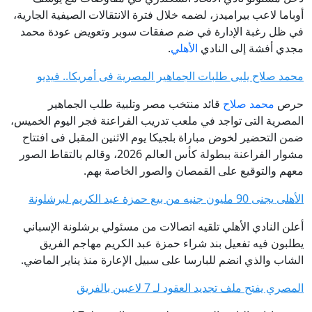
أوباما لاعب بيراميدز، لضمه خلال فترة الانتقالات الصيفية الجارية،
في ظل رغبة الإدارة في ضم صفقات سوبر وتعويض عودة محمد
مجدي أفشة إلى النادي
الأهلي
.
محمد صلاح يلبى طلبات الجماهير المصرية فى أمريكا.. فيديو
حرص
محمد صلاح
قائد منتخب مصر وتلبية طلب الجماهير
المصرية التى تواجد في ملعب تدريب الفراعنة فجر اليوم الخميس،
ضمن التحضير لخوض مباراة بلجيكا يوم الاثنين المقبل فى افتتاح
مشوار الفراعنة ببطولة كأس العالم 2026، وقالم بالتقاط الصور
معهم والتوقيع على القمصان والصور الخاصة بهم.
الأهلى يجنى 90 مليون جنيه من بيع حمزة عبد الكريم لبرشلونة
أعلن النادي الأهلي تلقيه اتصالات من مسئولي برشلونة الإسباني
يطلبون فيه تفعيل بند شراء حمزة عبد الكريم مهاجم الفريق
الشاب والذي انضم للبارسا على سبيل الإعارة منذ يناير الماضي.
المصري يفتح ملف تجديد العقود لـ 7 لاعبين بالفريق