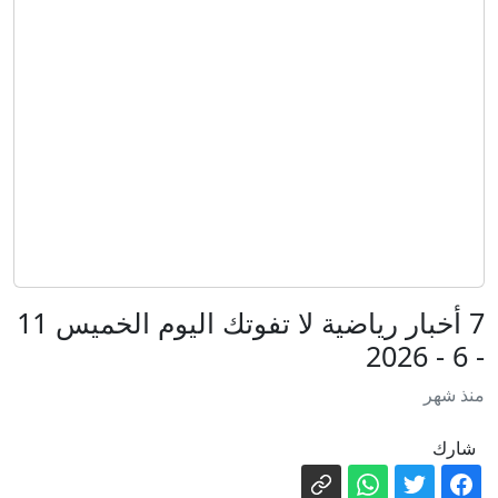
بسبب المخدرات.. حبس الشاب المتهم
بقتل والده وإصابة والدته وشقيقه في
الإسكندرية
إيران.. دوي انفجارين في مضيق هرمز
وطهران تكشف تفاصيل مساره الجديد
فوز طبيب أمريكي من أصل مصري في
الانتخابات التمهيدية يُربك حسابات الحزب
الديمقراطي
كيف صنع عبدول السيد فوزه في
ميشيغان؟
إنفانتينو يعتذر عن الأخطاء مع بقائه رئيساً
7 أخبار رياضية لا تفوتك اليوم الخميس 11
للفيفا
- 6 - 2026
قانون البناء.. شروط اعتماد مشروعات
تقسيم الأراضي واعتبارها ضمن المنفعة
منذ شهر
العامة
رعب في أوروبا.. مسيّرة مفخخة تعطل
شارك
مطارا ألمانيا
زالوجني يقر بسقوط أوراق كييف العسكرية