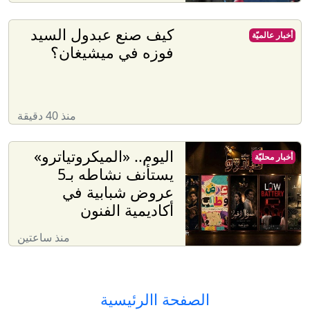
كيف صنع عبدول السيد
أخبار عالميّة
فوزه في ميشيغان؟
منذ 40 دقيقة
اليوم.. «الميكروتياترو»
أخبار محليّة
يستأنف نشاطه بـ5
عروض شبابية في
أكاديمية الفنون
منذ ساعتين
الصفحة االرئيسية