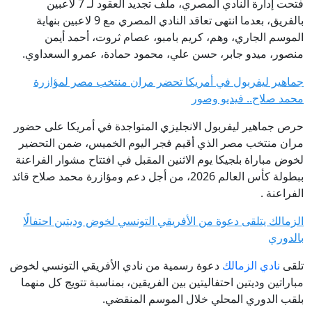
فتحت إدارة النادي المصري، ملف تجديد العقود لـ 7 لاعبين
بالفريق، بعدما انتهى تعاقد النادي المصري مع 9 لاعبين بنهاية
الموسم الجاري، وهم، كريم بامبو، عصام ثروت، أحمد أيمن
منصور، ميدو جابر، حسن علي، محمود حمادة، عمرو السعداوي.
جماهير ليفربول في أمريكا تحضر مران منتخب مصر لمؤازرة
محمد صلاح.. فيديو وصور
حرص جماهير ليفربول الانجليزي المتواجدة في أمريكا على حضور
مران منتخب مصر الذي أقيم فجر اليوم الخميس، ضمن التحضير
لخوض مباراة بلجيكا يوم الاثنين المقبل في افتتاح مشوار الفراعنة
ببطولة كأس العالم 2026، من أجل دعم ومؤازرة محمد صلاح قائد
الفراعنة .
الزمالك يتلقى دعوة من الأفريقي التونسي لخوض وديتين احتفالًا
بالدوري
تلقى
نادي الزمالك
دعوة رسمية من نادي الأفريقي التونسي لخوض
مباراتين وديتين احتفاليتين بين الفريقين، بمناسبة تتويج كل منهما
بلقب الدوري المحلي خلال الموسم المنقضي.