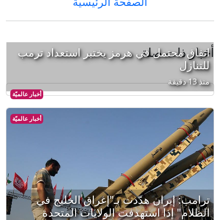
الصفحة الرئيسية
أخبار ذات صلة
اتفاق محتمل في هرمز يختبر استعداد ترمب
للتنازل
منذ 13 دقيقة
أخبار عالميّة
أخبار عالميّة
ترامب: إيران هدّدت بـ"إغراق الخليج في
الظلام" إذا استهدفت الولايات المتحدة