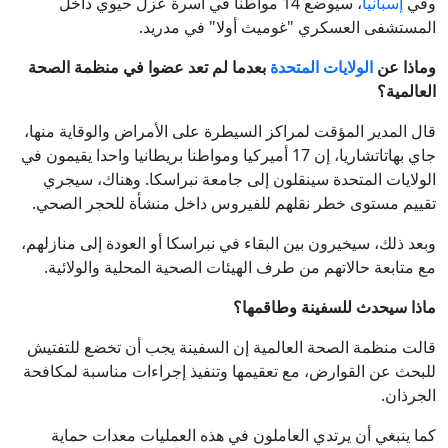
وفي
إسبانيا
، سيوضع 14 مواطنا في أسرة عزل حيوي داخل
المستشفى العسكري "غوميث أولا" في مدريد.
وماذا عن
الولايات المتحدة
بعدما لم تعد عضوا في منظمة الصحة
العالمية؟
قال المدير المؤقت لمراكز السيطرة على الأمراض والوقاية منها،
جاي بهاتاتشاريا، إن 17 أميركيا ومواطنا بريطانيا واحدا يقيمون في
الولايات المتحدة سينقلون إلى جامعة نبراسكا. وهناك، سيجري
تقييم مستوى خطر نقلهم للفيروس داخل منشأة للحجر الصحي.
وبعد ذلك، سيخيرون بين البقاء في نبراسكا أو العودة إلى منازلهم،
مع متابعة حالاتهم من طرف الهيئات الصحية المحلية والولائية.
ماذا سيحدث للسفينة وطاقمها؟
قالت منظمة الصحة العالمية إن السفينة يجب أن تخضع للتفتيش
للبحث عن القوارض، مع تعقيمها وتنفيذ إجراءات مناسبة لمكافحة
الجرذان.
كما ينبغي أن يرتدي العاملون في هذه العمليات معدات حماية