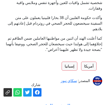
شخصية تشمل واقيات للعين وأجهزة تنفس وملابس واقية
وقفازات.
وأكدت حكومة الفلبين أن 38 بحارا فلبينيا يعملون على متن
السفينة سيخضعون للحجر الصحي في روتردام قبل إعادتهم إلى
بلادهم.
كما أعلنت الهند أن اثنين من مواطنيها العاملين ضمن الطاقم تم
إجلاؤهما إلى هولندا حيث سيخضعان للحجر الصحي، ووصِفا بأنهما
"بصحة جيدة ولا تظهر عليهما أعراض".
أمريكا
إسبانيا
المصدر:
سكاي نيوز
شارك