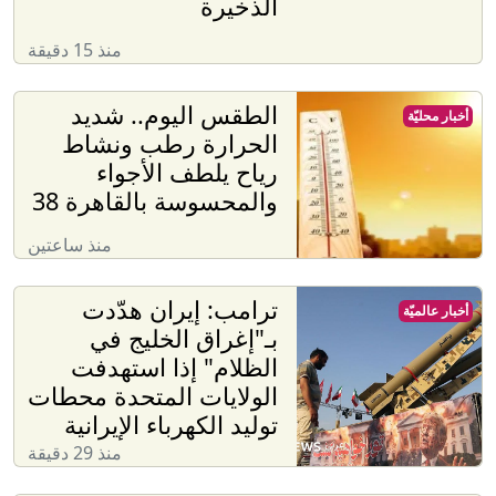
الذخيرة
منذ 15 دقيقة
الطقس اليوم.. شديد
أخبار محليّة
الحرارة رطب ونشاط
رياح يلطف الأجواء
والمحسوسة بالقاهرة 38
منذ ساعتين
ترامب: إيران هدّدت
أخبار عالميّة
بـ"إغراق الخليج في
الظلام" إذا استهدفت
الولايات المتحدة محطات
توليد الكهرباء الإيرانية
منذ 29 دقيقة