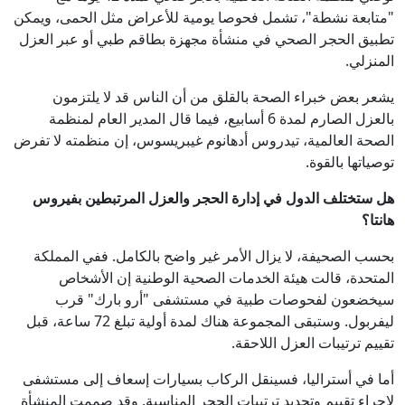
"متابعة نشطة"، تشمل فحوصا يومية للأعراض مثل الحمى، ويمكن
تطبيق الحجر الصحي في منشأة مجهزة بطاقم طبي أو عبر العزل
المنزلي.
يشعر بعض خبراء الصحة بالقلق من أن الناس قد لا يلتزمون
بالعزل الصارم لمدة 6 أسابيع، فيما قال المدير العام لمنظمة
الصحة العالمية، تيدروس أدهانوم غيبريسوس، إن منظمته لا تفرض
توصياتها بالقوة.
هل ستختلف الدول في إدارة الحجر والعزل المرتبطين بفيروس
هانتا؟
بحسب الصحيفة، لا يزال الأمر غير واضح بالكامل. ففي المملكة
المتحدة، قالت هيئة الخدمات الصحية الوطنية إن الأشخاص
سيخضعون لفحوصات طبية في مستشفى "أرو بارك" قرب
ليفربول. وستبقى المجموعة هناك لمدة أولية تبلغ 72 ساعة، قبل
تقييم ترتيبات العزل اللاحقة.
أما في أستراليا، فسينقل الركاب بسيارات إسعاف إلى مستشفى
لإجراء تقييم وتحديد ترتيبات الحجر المناسبة. وقد صممت المنشأة