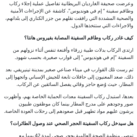
وعرضت صحيفة الغارديان البريطانية تفاصيل عملية إجلاء ركاب
وطاقم سفينة “ إم في هونديوس”، كاشفة عن الإجراءات الأمنية
والصحية المشددة التي رافقت نقلهم من جزر الكناري إلى بلدانهم،
والاجراءات التي ستتخذها الدول.
كيف غادر ركاب وطاقم السفينة المصابة بفيروس هانتا؟
ارتدى الركاب بدلات طبية زرقاء وأقنعة تنفس أثناء نزولهم من
السفينة "إم في هونديوس" إلى قوارب صغيرة، بحسب شهود.
ثم رست تلك القوارب في ميناء صناعي صغير بمدينة تينيريفي. بعد
ذلك، صعد المعنيون إلى حافلات تابعة للجيش الإسباني واتجهوا إلى
المطار، حيث وُضع حاجز وقائي يفصل السائقين عن الركاب.
بعدها، استبدل ركاب السفينة معدات الحماية الخاصة بهم، وأظهرت
صور وجودهم على مدرج المطار بينما كان موظفون طبيون
يرشون عليهم مواد تطهير قبل صعودهم إلى رحلات العودة الخاصة.
هل سيدخل ركاب السفينة الحجر الصحي عند وصول الطائرات؟
توصي منظمة الصحة العالمية بحجر صحي لمدة 42 يوما مع