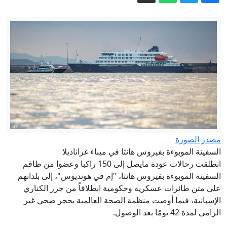
في لبنان والضفة.. ترامب يتحدث عن نهاية
وشيكة للحرب مع إيران
مسؤول سعودي لـCNN: المملكة تتوقع
"هجمات" لميليشيات عراقية والحوثي
بدأ بجديه ثم فتح النار على مدرسة.. طالب
يقتل 8 أشخاص في تايلند
ترامب: إيران هدّدت بـ"إغراق الخليج في
الظلام" إذا استهدفت الولايات المتحدة
محطات توليد الكهرباء الإيرانية
"أزمة سبتة".. المغرب "مستعد" للتعاون
في إعادة القصر
مصدر الصورة
مكتب التنسيق: إتاحة تعديل الرغبات حتى
السفينة الموبوءة بفيروس هانتا في ميناء غراناديلا
انطلقت رحالات عودة مايصل إلى 150 راكبا وعضوا من طاقم
غلق المرحلة الأولى
السفينة الموبوءة بفيروس هانتا، "إم في هونديوس"، إلى بلدانهم
على متن طائرات عسكرية وحكومية انطلاقاً من جزر الكناري
الإسبانية، فيما أوصت منظمة الصحة العالمية بحجر صحي غير
الزامي لمدة 42 يومًا بعد الوصول.