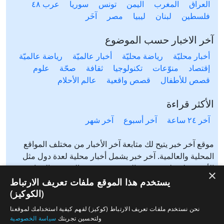
العراق
المغرب
اليمن
تونس
سوريا
عرب ٤٨
فلسطين
لبنان
ليبيا
مصر
آخَر
آخر الاخبار حسب الموضوع
أخبار محليّة
رياضة محليّة
أخبار عالميّة
رياضة عالميّة
إقتصاد
منوّعات
تكنولوجيا
ثقافة
صحّة
علوم
قصص للأطفال
قصص واقعية
عالم الأحلام
الأكثر قراءة
آخر ٢٤ ساعة
آخر أسبوع
آخر شهر
موقع آخر خبر يتيح لك متابعة آخر الأخبار من مختلف المواقع
المحلية والعالمية. آخر خبر يشمل أخبار محلية لعدة دول مثل
الأردن، فلسطين، مصر، السعودية، تونس، المغرب، الجزائر،
×
عرب ٤٨، لبنان، العراق، اليمن وغيرها آخر خبر يتيح متابعة أخبار
يستخدم هذا الموقع ملفات تعريف الارتباط
من شتى المواضيع مثل: أخبار محلية، أخبار عالمية، رياضة،
(الكوكيز)
إقتصاد، ثقافة، منوعات وغيرها تابع الأخبار المحلية والعالمية من
نحن نستخدم ملفات تعريف الارتباط (كوكيز) لفهم كيفية استخدامك لموقعنا
مختلف المواقع الإخبارية: الجزيرة، العربية، بي بي سي، سي ان
ولتحسين تجربتك
سياسة الخصوصية