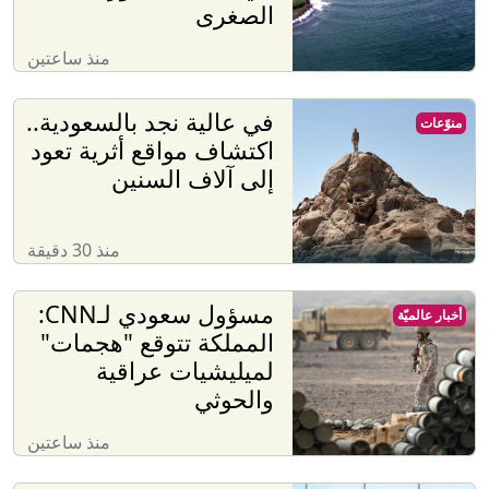
الصغرى
منذ ساعتين
في عالية نجد بالسعودية..
منوّعات
اكتشاف مواقع أثرية تعود
إلى آلاف السنين
منذ 30 دقيقة
مسؤول سعودي لـCNN:
أخبار عالميّة
المملكة تتوقع "هجمات"
لميليشيات عراقية
والحوثي
منذ ساعتين