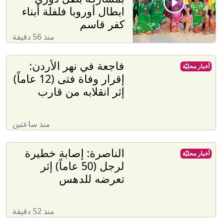
ابطال أوروبا فلفلة أبناء
كفر قاسم
منذ 56 دقيقة
فاجعة في نهر الأردن:
أخبار محليّة
إقرار وفاة فتى (12 عاماً)
إثر انقلابه من قارب
منذ ساعتين
الناصرة: إصابة خطيرة
أخبار محليّة
لرجل (50 عاماً) إثر
تعرضه للدهس
منذ 52 دقيقة