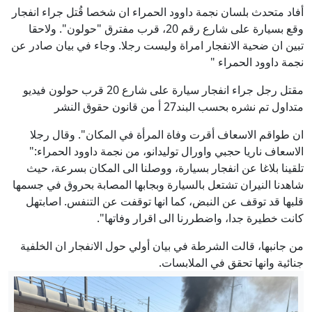
أفاد متحدث بلسان نجمة داوود الحمراء ان شخصا قُتل جراء انفجار
وقع بسيارة على شارع رقم 20، قرب مفترق "حولون". ولاحقا
تبين ان ضحية الانفجار امراة وليست رجلا. وجاء في بيان صادر عن
نجمة داوود الحمراء "
مقتل رجل جراء انفجار سيارة على شارع 20 قرب حولون فيديو
متداول تم نشره بحسب البند27 أ من قانون حقوق النشر
ان طواقم الاسعاف أقرت وفاة المرأة في المكان". وقال رجلا
الاسعاف ناريا حجبي واورال توليدانو، من نجمة داوود الحمراء:"
تلقينا بلاغا عن انفجار بسيارة، ووصلنا الى المكان بسرعة، حيث
شاهدنا النيران تشتعل بالسيارة وبجابها المصابة بحروق في جسمها
قلبها قد توقف عن النبض، كما انها توقفت عن التنفس. اصابتهل
كانت خطيرة جدا، واضطررنا الى اقرار وفاتها".
من جانبها، قالت الشرطة في بيان أولي حول الانفجار ان الخلفية
جنائية وانها تحقق في الملابسات.