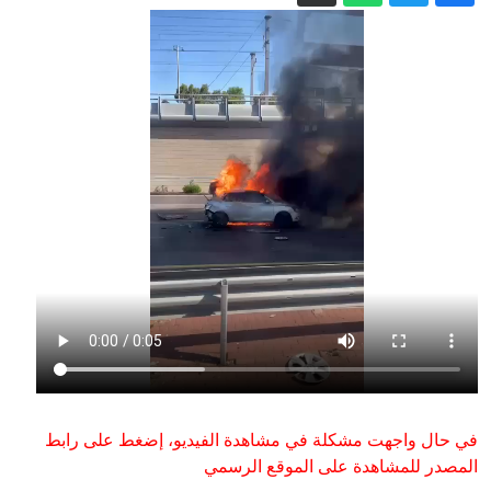
إصابة خطيرة لراكب دراجة نارية إثر حادث
طرق في نوف هجليل
ما هي قدرات ألمانيا للتصدي لخطر
المسيّرات؟
نتنياهو يعلن عن موقفه من خطة ترامب
الأخيرة لنزع سلاح حماس
نوف هجليل: إصابة شاب (25 عامًا) بجروح
خطيرة في حادث بين دراجة نارية ومركبة
المشتركة بين قرار لجنة الوفاق وخلافات
المقاعد.. الجبهة تدفع نحو الوحدة والعربية
للتغيير تسحب تفويضها
لجنة الوفاق تنفي وجود استقالات: النشر
مغرض، ويهدف الطعن بشرعيتها
في حال واجهت مشكلة في مشاهدة الفيديو، إضغط على رابط
المصدر للمشاهدة على الموقع الرسمي