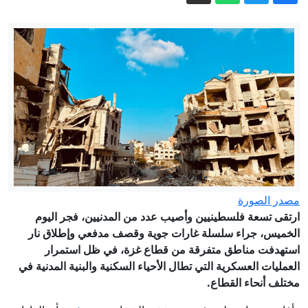
قبل نزع سلاح حماس
الحوثيون يزعمون شن هجوم ضخم على
قوات يمنية وسعودية في المخا
التجمّع: نحو أكبر انجاز سياسيّ وانتخابيّ
لجماهيرنا؛ نلتزم بقرار لجنة الوفاق،
والمفاوضات باتت من ورائنا
38 درجة مئوية في طبريا.. 15 ألف مستجم
يستمتعون بمياه البحيرة المنعشة
نتنياهو: إسرائيل ترفض وثيقة النقاط الـ15
الصادرة عن مجلس السلام بشأن غزة
بعد تفويضها من الأحزاب.. لجنة الوفاق
مصدر الصورة
تعرض توصياتها بشأن ترتيب القائمة
ارتقى تسعة فلسطينيين وأصيب عدد من المدنيين، فجر اليوم
الخميس، جراء سلسلة غارات جوية وقصف مدفعي وإطلاق نار
المشتركة الثلاثية
استهدفت مناطق متفرقة من قطاع غزة، في ظل استمرار
العمليات العسكرية التي تطال الأحياء السكنية والبنية المدنية في
مختلف أنحاء القطاع.