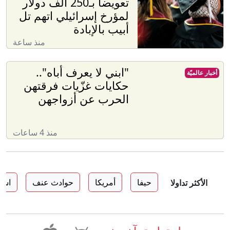
تعويضا بـ250 ألف دولار
لمؤرخ إسرائيلي اتهم تل
أبيب بالإبادة
منذ ساعة
"ابني لا يعرف أباه"..
أخبار عالميّة
حكايات غزّيات فرقتهن
الحرب عن أزواجهن
منذ 4 ساعات
حيفا
أمريكا
حوادث عنف
اسر
الأكثر تداولا