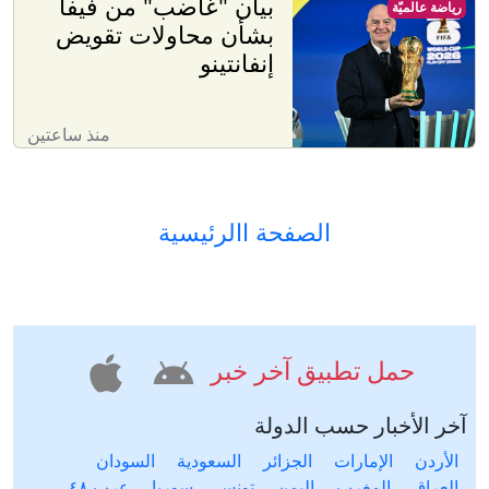
بيان "غاضب" من فيفا
رياضة عالميّة
بشأن محاولات تقويض
إنفانتينو
منذ ساعتين
الصفحة االرئيسية
حمل تطبيق آخر خبر
آخر الأخبار حسب الدولة
الأردن
الإمارات
الجزائر
السعودية
السودان
العراق
المغرب
اليمن
تونس
سوريا
عرب ٤٨