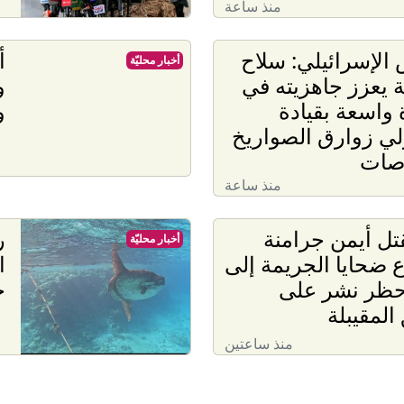
منذ ساعة
الإسرائيلي: سلاح
أ
أخبار محليّة
ة يعزز جاهزيته في
و
 واسعة بقيادة
و
ي زوارق الصواريخ
اصات
منذ ساعة
تل أيمن جرامنة
ر
أخبار محليّة
ع ضحايا الجريمة إلى
ا
1: حظر نشر على
خ
المقيبلة
منذ ساعتين