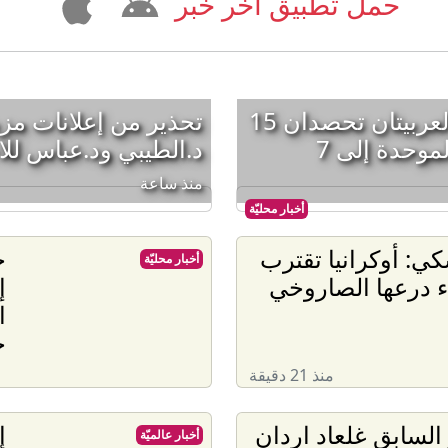
حمل تطبيق آخر خبر
مقلدة لـ«بكرا»: القائمتان العربيتان تحصدان 15
تحذير من إعلانات مز
موحدة إلى 7
د.الطيبي ود.عباس للا
منذ ساعة
أخبار محليّة
كي: أوكرانيا تقترب
ج
أخبار محليّة
ء درعها الصاروخي
إ
ا
ح
منذ 21 دقيقة
 السابق غلعاد اردان
إ
أخبار عالميّة