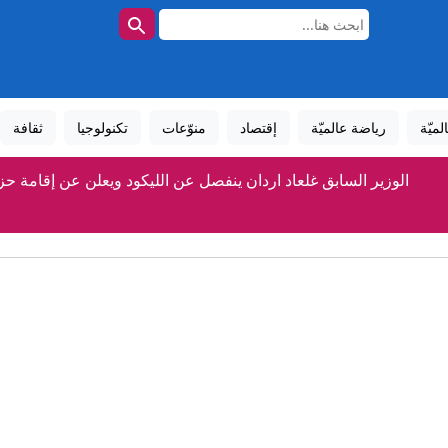
لميّة
رياضة عالميّة
إقتصاد
منوّعات
تكنولوجيا
ثقافة
الوزير السابق غلعاد اردان ينفصل عن الليكود ويعلن عن إقامة ح
زيلينسكي: أوكرانيا تقترب من بناء درعها الصاروخي
إيران.. غارات إسرائيلية جنوبي لبنان وترقب لاتفاق بشأن هر
جلعاد أردان ويولي إدلشتاين ينشقان عن الليكود ويعلنان تأسيس حزب
إصابة مسنة (80 عاماً) بجراح خطيرة وإعادتها للحياة إثر حادث طرق قرب مفرق ألون