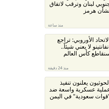
نوبي لبنان وترقب لاتفاق
شأن هرمز
منذ ساعة
لاتحاد الأوروبي: تراجع
نفانتينو لا يعني شيئاً..
نقاطع كأس العالم
منذ 24 دقيقة
لحوثيون يعلنون تنفيذ
ملية عسكرية واسعة ضد
قوات سعودية" في اليمن