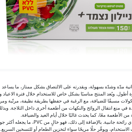
وضات لبنان وإسرائيل.. لا تقدم بشأن المناطق التجريبية واتفاق حول "ما
الحوثيون يعلنون تنفيذ عملية عسكرية واسعة ضد "قوات سعودية" 
مصادر للعربية: هجمات للحوثي تودي بحياة 45 من القوات الحكومية اليمنية
عد مقتل أيمن جرامنة وارتفاع ضحايا الجريمة إلى 160: حظر نشر على تحقيق المقيبلة
دة لـ«بكرا»: القائمتان العربيتان تحصدان 15 مقعدًا وسيغلوفيتش يرفع الموحدة إلى 7
ة مدّه وشدّه بسهولة، وبقدرته على الالتصاق بشكل ممتاز، ما يساعد ع
تحذير من إعلانات مزيفة تستخدم صور د.الطيبي ود.عباس للاحتيال ع
ة أطول. ويُعد المنتج مناسبًا بشكل خاص للاستخدام خلال فترة الاعياد و
لات مسبقًا للضيافة، مع الرغبة في حفظها بطريقة نظيفة، مرتّبة ومري
دة في منع انتقال الروائح والنكهات من أطعمة أخرى داخل الثلاجة. وب
الأطعمة معًا، كما يحدث غالبًا خلال أيام العيد والضيافة.
النايلون اللاصق شفاف، نظيف وخالٍ من أي رائحة
الاستخدام، ويوفّر حلًا مريحًا سواء لتخزين الطعام أو للتسخين السريع.