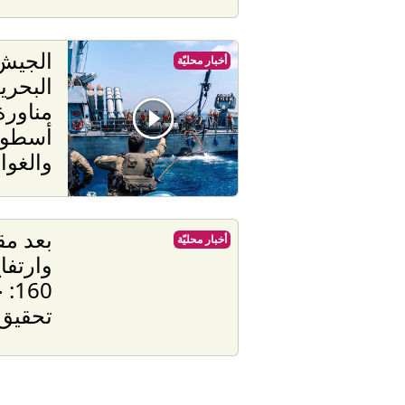
الجيش 
أخبار محليّة
البحري
مناورة
أسطول
والغو
بعد مق
أخبار محليّة
وارتفا
60
تحقيق 