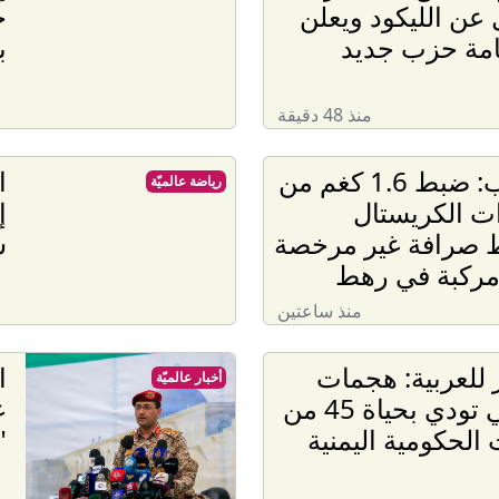
عن الليكود ويعلن
ج
امة حزب جديد
ب
منذ 48 دقيقة
الجنوب: ضبط 1.6 كغم من
ا
رياضة عالميّة
ت الكريستال
إ
ط صرافة غير مرخصة
س
مركبة في رهط
منذ ساعتين
للعربية: هجمات
ا
أخبار عالميّة
للحوثي تودي بحياة 45 من
ع
 الحكومية اليمنية
"