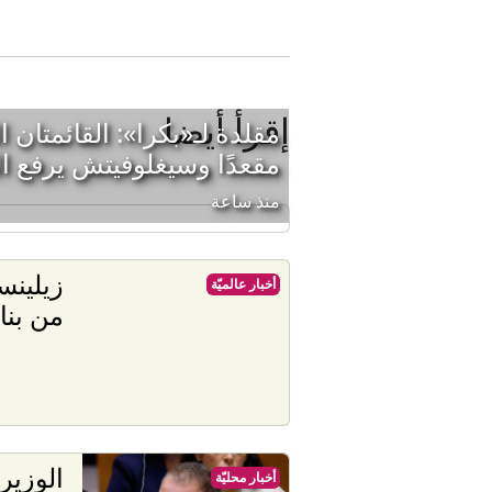
إقرأ أيضا
مقعدًا وسيغلوفيتش يرفع ال
منذ ساعة
زيلينس
أخبار عالميّة
من بنا
الوزير
أخبار محليّة