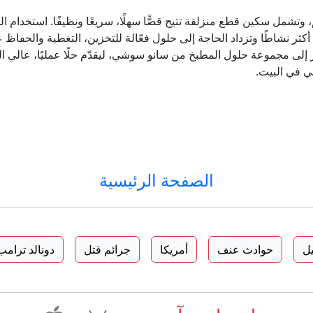
للفّة بطول 150 مترًا وبعرض 30 سم، وتشمل سكين قطع منزلقة تتيح قصًّا سهلًا، سريعًا ونظيف
كثر نشاطًا وتزداد الحاجة إلى حلول فعّالة للتخزين، التغطية والحفاظ 
سانو سوشي نايلون لاصق+ 150 متر إلى مجموعة حلول المطبخ من سانو سوشي، ليقدّم حلًا عملي
مي في البيت.
الصفحة الرئيسية
يل
حوادث عنف
أمريكا
جرائم قتل
دونالد ترامب