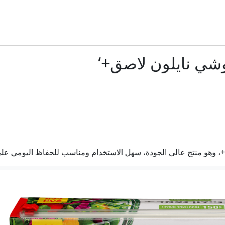
ديدة المكر: اندلاع حريق هائل في ساحة للخردة واشتعال النيران بأكثر من 10 مر
إصابة 5 أشخاص بجروح خطيرة جراء تصادم ثلاث مركبات قرب مستوطنة حمرا
وشي نايلون لاصق+‘
ائيلي: سلاح البحرية يعزز جاهزيته في مناورة واسعة بقيادة أسطولي ز
أشكلون: غرق طفلة (عام ونصف) في بركة منزلية وحالتها حرجة
الأمير علي بن الحسين: وصلتنا مستحقات متأخرة من فيفا ولن ندعم 
+، وهو منتج عالي الجودة، سهل الاستخدام ومناسب للحفاظ اليومي عل
عيساوي فريج يترشح لرئاسة اتحاد كرة القدم بقائمة مستقل
ستال وإحباط صرافة غير مرخصة داخل مركبة في رهط