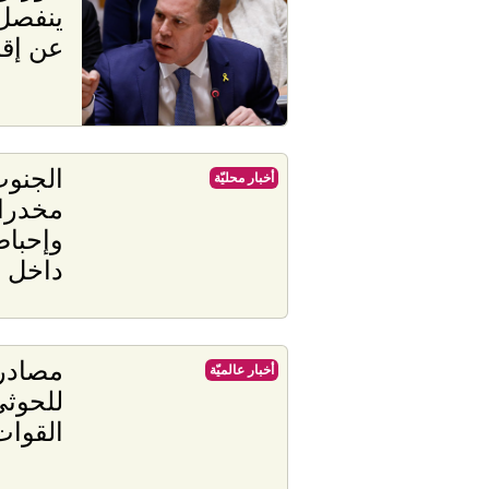
ينفصل 
عن إق
أخبار محليّة
مخدرا
وإحبا
داخل 
مصادر 
أخبار عالميّة
القوات