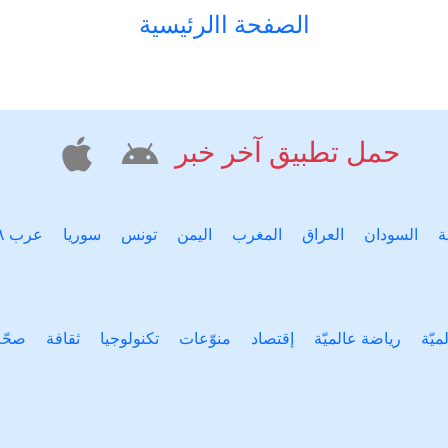
الصفحة االرئيسية
حمل تطبيق آخر خبر
ة
السودان
العراق
المغرب
اليمن
تونس
سوريا
عرب ٤٨
ميّة
رياضة عالميّة
إقتصاد
منوّعات
تكنولوجيا
ثقافة
صحّة