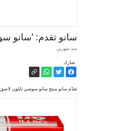
ج
سانو تقدم: ‘سانو س
الجيش الإسر
منذ شهرين
شارك
تقدّم سانو منتج سانو سوشي نايلون لاصق
الجنوب: ضبط 1.6 كغم من مخدرات الكري