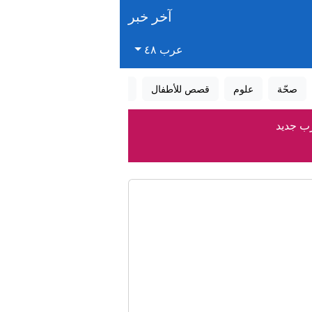
آخر خبر
عرب ٤٨
صحّة
علوم
قصص للأطفال
قصص واقعية
عالم الأحلام
زب جديد
مز
 يميني جديد