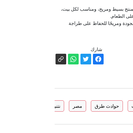
ًا. استخدام المنتج بسيط ومريح، ومناسب لكل بيت،
على الطعام.
ًا، عالي الجودة ومريحًا للحفاظ على طزاجة
شارك
حوادث طرق
مصر
نتنياهو