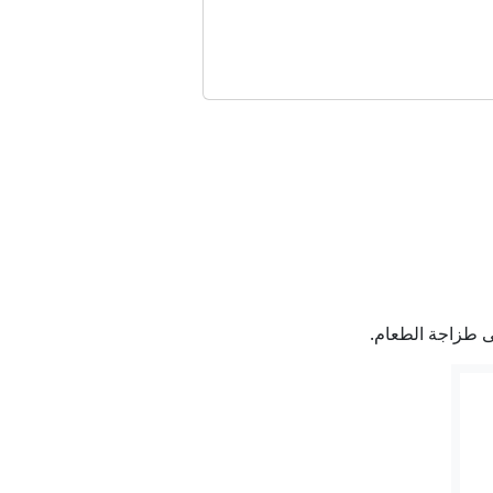
كبات
وارق الصواريخ والغواصات
 جداً
إنفانتينو
ى طزاجة الطعام.
ة