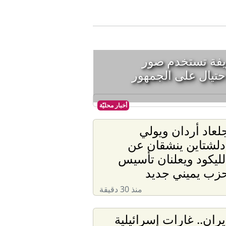
يفة تستخدم صور
حتيال على الجمهور
أخبار محليّة
لعاد أردان ويولي
دلشتاين ينشقان عن
لليكود ويعلنان تأسيس
زب يميني جديد
منذ 30 دقيقة
يران.. غارات إسرائيلية