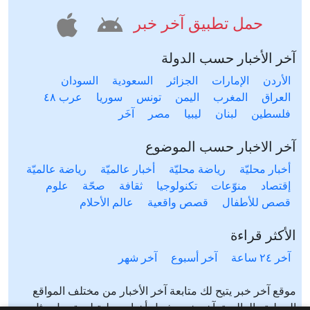
حمل تطبيق آخر خبر
آخر الأخبار حسب الدولة
الأردن
الإمارات
الجزائر
السعودية
السودان
العراق
المغرب
اليمن
تونس
سوريا
عرب ٤٨
فلسطين
لبنان
ليبيا
مصر
آخَر
آخر الاخبار حسب الموضوع
أخبار محليّة
رياضة محليّة
أخبار عالميّة
رياضة عالميّة
إقتصاد
منوّعات
تكنولوجيا
ثقافة
صحّة
علوم
قصص للأطفال
قصص واقعية
عالم الأحلام
الأكثر قراءة
آخر ٢٤ ساعة
آخر أسبوع
آخر شهر
موقع آخر خبر يتيح لك متابعة آخر الأخبار من مختلف المواقع
المحلية والعالمية. آخر خبر يشمل أخبار محلية لعدة دول مثل