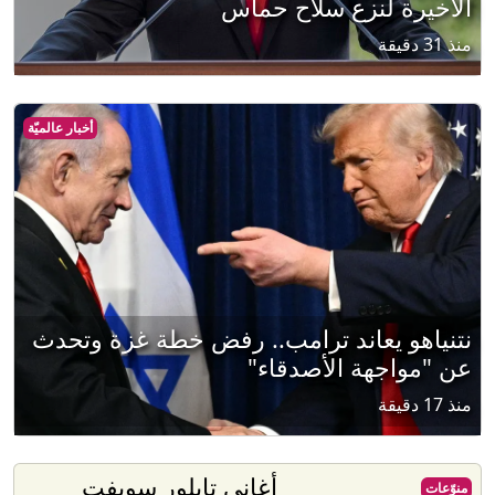
الأخيرة لنزع سلاح حماس
منذ 31 دقيقة
أخبار عالميّة
نتنياهو يعاند ترامب.. رفض خطة غزة وتحدث
عن "مواجهة الأصدقاء"
منذ 17 دقيقة
أغاني تايلور سويفت
منوّعات