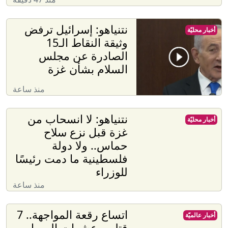
نتنياهو: إسرائيل ترفض
أخبار محليّة
وثيقة النقاط الـ15
الصادرة عن مجلس
السلام بشأن غزة
منذ ساعة
نتنياهو: لا انسحاب من
أخبار محليّة
غزة قبل نزع سلاح
حماس.. ولا دولة
فلسطينية ما دمت رئيسًا
للوزراء
منذ ساعة
اتساع رقعة المواجهة.. 7
أخبار عالميّة
قتلى وعشرات المصابين