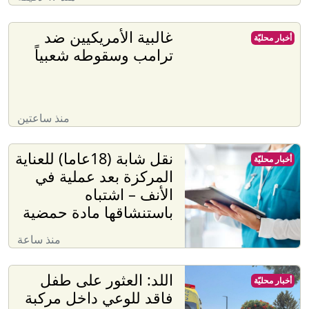
غالبية الأمريكيين ضد
أخبار محليّة
ترامب وسقوطه شعبياً
منذ ساعتين
نقل شابة (18عاما) للعناية
أخبار محليّة
المركزة بعد عملية في
الأنف – اشتباه
باستنشاقها مادة حمضية
منذ ساعة
اللد: العثور على طفل
أخبار محليّة
فاقد للوعي داخل مركبة