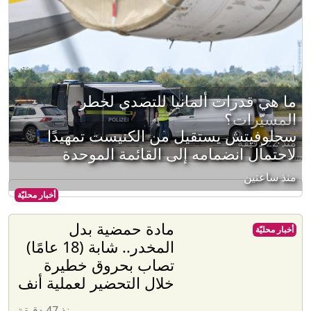
ما هي قدرات ألمانيا للتصدي لخطر
المسيّرات؟
سجلوفيتش يستقيل من الكنيست تمهيدًا
منذ 22 دقيقة
لاحتمال انضمامه إلى القائمة الموحدة
منذ ساعتين
أخبار محليّة
مادة حمضية بدل
أخبار محليّة
المخدر.. شابة (18 عامًا)
تصاب بحروق خطيرة
خلال التحضير لعملية أنف
منذ 47 دقيقة