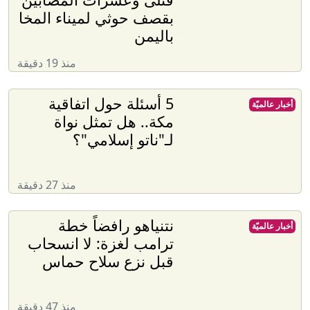
بقصف حوثي لميناء المخا
باليمن
منذ 19 دقيقة
5 أسئلة حول اتفاقية
أخبار عالميّة
مكة.. هل تمثل نواة
لـ"ناتو إسلامي"؟
منذ 27 دقيقة
نتنياهو رافضاً خطة
أخبار عالميّة
ترامب لغزة: لا انسحاب
قبل نزع سلاح حماس
منذ 47 دقيقة