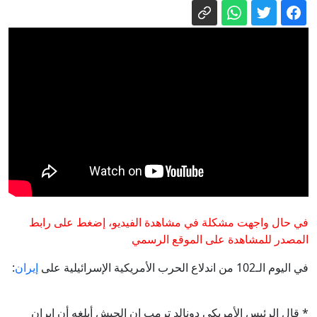
وحشود من العراقيين بذكرى 8 أغسطس
البرادعي يعدد 4 أمور تجعل الوضع بالشرق
الأوسط "من السيء إلى الأسوأ"
أمير سعودي يرد وسط جدال حول اتفاق
مكة الدفاعي المشترك
DW تتحقق: كيف غذّت المعلومات المضللة
أزمة سبتة؟
حالة الطقس: الحرارة حول معدلاتها العامة
رئيس الأركان الأميركي يبحث عن مخرج
من الحرب ضد إيران
في حال واجهت مشكلة في مشاهدة الفيديو، إضغط على رابط
المصدر للمشاهدة على الموقع الرسمي
في اليوم الـ102 من اندلاع الحرب الأمريكية الإسرائيلية على
إيران
:
* قال الرئيس الأمريكي دونالد ترمب إن الجيش أبلغه أن إيران