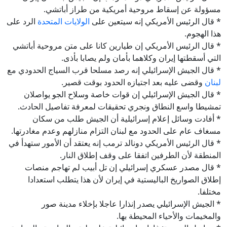
مسؤولة عن إسقاط مروحية أمريكية من طراز أباتشي.
* قال الرئيس الأمريكي إنه سيتعين على
الولايات المتحدة
الرد على
هذا الهجوم.
* قال الرئيس الأمريكي إن طيارين كانا على متن مروحية أباتشي
التي أسقطتها إيران وكلاهما بأمان ولم يصابا بأذى.
* قال الجيش الإسرائيلي إنه رصد مسلحا قرب السياج الحدودي مع
لبنان
وقضى عليه بعد اجتيازه الحدود بوقت قصير.
* قال الجيش الإسرائيلي إن قوات خاصة وسلاح الجو يواصلان
تمشيطا واسع النطاق ونجري تحقيقات لمعرفة تفاصيل الحادث.
* أفادت وسائل إعلام إسرائيلية أن الجيش طلب من سكان
مسغاف عام على الحدود مع لبنان التزام منازلهم وعدم مغادرتها.
* قال الرئيس الأمريكي دونالد ترمب إنه يعتقد أن الأمور ستهدأ في
المنطقة لأن الطرفين اتفقا على وقف إطلاق النار.
* قال مصدر عسكري إسرائيلي إن تل أبيب لم تهاجم منصات
إطلاق الصواريخ الباليستية في إيران لأن هذا يتطلب استعدادا
مختلفا.
* الجيش الإسرائيلي يصدر إنذارا عاجلا بإخلاء مدينة صور
والمخيمات والأحياء المحيطة بها.