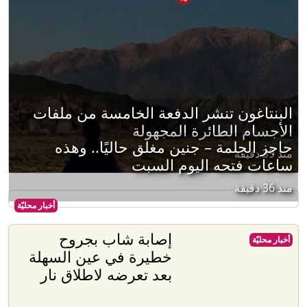
البنتاغون تنشر الدفعة الخامسة من ملفات
الأجسام الطائرة المجهولة
حاجز الجلمة – جنين مغلق حاليًا.. وهذه
منذ 39 دقيقة
ساعات فتحه اليوم السبت
منذ 36 دقيقة
أخبار محليّة
إصابة شاب بجروح
أخبار محليّة
خطيرة في عين السهلة
بعد تعرضه لاطلاق نار