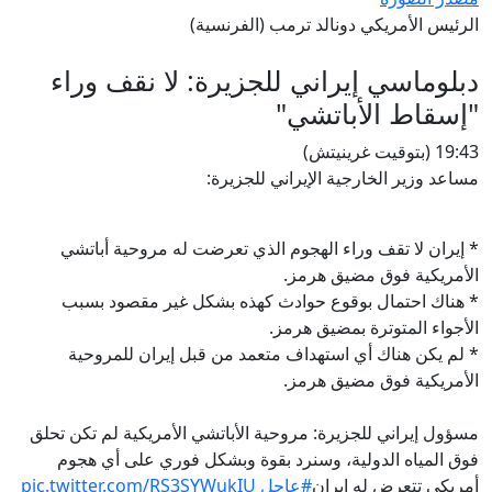
الرئيس الأمريكي دونالد ترمب (الفرنسية)
دبلوماسي إيراني للجزيرة: لا نقف وراء
"إسقاط الأباتشي"
19:43 (بتوقيت غرينيتش)
مساعد وزير الخارجية الإيراني للجزيرة:
* إيران لا تقف وراء الهجوم الذي تعرضت له مروحية أباتشي
الأمريكية فوق مضيق هرمز.
* هناك احتمال بوقوع حوادث كهذه بشكل غير مقصود بسبب
الأجواء المتوترة بمضيق هرمز.
* لم يكن هناك أي استهداف متعمد من قبل إيران للمروحية
الأمريكية فوق مضيق هرمز.
مسؤول إيراني للجزيرة: مروحية الأباتشي الأمريكية لم تكن تحلق
فوق المياه الدولية، وسنرد بقوة وبشكل فوري على أي هجوم
أمريكي تتعرض له إيران
#عاجل
pic.twitter.com/RS3SYWukIU