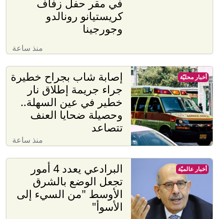
في مقر حفل زفاف
كريستيانو رونالدو
وجورجينا
منذ ساعة
إصابة شاب بجراح خطيرة
أخبار محليّة
جراء جريمة إطلاق نار
خطير في عين السهلة..
وحصيلة ضحايا العنف
تتصاعد
منذ ساعة
البرادعي يعدد 4 أمور
أخبار عالميّة
تجعل الوضع بالشرق
الأوسط "من السيء إلى
الأسوأ"