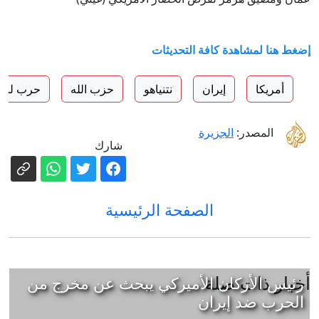
إضغط هنا لمشاهدة كافة التحديثات
أمريكا
إيران
نتنياهو
حزب الله
حرب لبنا
المصدر:
الجزيرة
شارك
الصفحة الرئيسية
أخبار ذات صلة
رئيس الأركان الأميركي يبحث عن مخرج من
الحرب ضد إيران