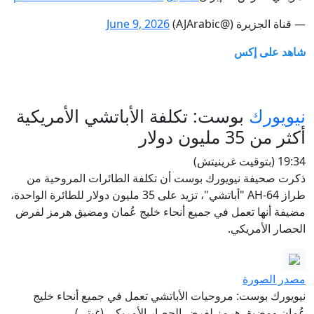
— قناة الجزيرة (@AJArabic)
June 9, 2026
شاهد على إكس
نيويورك
بوست: تكلفة الأباتشي الأمريكية
أكثر من 35 مليون دولار
19:34 (بتوقيت غرينيتش)
ذكرت صحيفة نيويورك بوست أن تكلفة الطائرات المروحية من
طراز AH-64 "أباتشي"، تزيد على 35 مليون دولار للطائرة الواحدة،
مضيفة أنها تعمل في جميع أنحاء خليج عُمان ومضيق هرمز لفرض
الحصار الأمريكي.
مصدر الصورة
نيويورك بوست: مروحيات الأباتشي تعمل في جميع أنحاء خليج
عُمان ومضيق هرمز لفرض الحصار الأمريكي (غيتي)